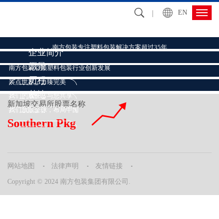
EN
关于我们
南方包装专注塑料包装解决方案超过35年
企业简介
愿景
南方包装引领塑料包装行业创新发展
历程
装点世界，力臻完美
了解更多
基地
我们的成长，与您共享
了解更多
新加坡交易所股票名称
我们放眼全球，布局中国
了解更多
Southern Pkg
了解更多
网站地图
法律声明
友情链接
Copyright © 2024 南方包装集团有限公司.