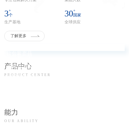
+
+
3
30
个
国家
生产基地
全球供应
了解更多
软包装产品
硬包装产品
产品中心
为客户提供印刷、复合、分切、制袋等综合包装解决方案
为客户提供设计、建模、技术支持、量产等中空成型综合包装解
PRODUCT CENTER
决方案
详细
详细
能力
OUR ABILITY